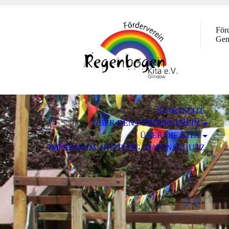
För
Gem
STARTSEITE
ÜBER DEN FÖRDERVEREIN
ÜBER DIE KITA
IMPRESSUM, HAFTUNG, DATENSCHUTZ