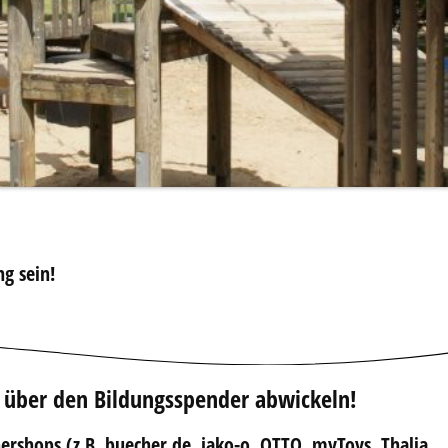
ng sein!
 über den Bildungsspender abwickeln!
ershops (z.B. buecher.de, jako-o, OTTO, myToys, Thalia,